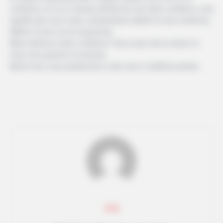
confiance, et si un Taureau décide de vous faire confiance, cela
signifie que vous l’avez certainement mérité et nous resterons
fidèles à vous sur le long terme.
Mais trahissez notre confiance? Vous aurez de la chance si
nous vous parlons à nouveau.
Après tout, nous pardonnons, mais nous n’oublions jamais.
Lea