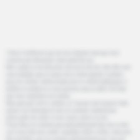
1. Nous n’arrêterons pas de nous disputer tant que nous
n’aurons pas fait passer notre point de vue.
Mon copain et moi discutons de tout et de rien. Nos tiffs sont
aussi stupides que la saveur de la crème glacée à acheter
pour les soirées cinéma (j’opte pour le sorbet bubblegum; il
préfère la vanille) et si nous pensons que la vidéo YouTube
que nous regardons est sexiste.
Mais quel que soit le combat, un Taureau veut toujours faire
passer son message et nous ne sommes vraiment pas
préoccupés de savoir si nous avons raison ou tort.
Pssst: Nous ne sommes pas particulièrement fiers de ce trait
car il nous fait nous sentir coupables d’être si têtus, mais pour
être honnête, nous ne sommes généralement pas ceux qui