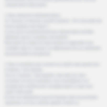
commencent la discussion!
2. Nous devenons facilement jaloux.
Un Taureau se retrouve souvent à penser: « Et si mon petit ami
trouve quelqu’un de mieux? »
Je suis aussi un professionnel pour devenir jaloux de filles
aléatoires que je n’ai jamais rencontrées!
Rencontrer les amies de notre homme et apprendre à les
connaître aide un Taureau à se débarrasser de ces sentiments
de possessivité et de jalousie.
3. Nous ne perdons pas souvent nos esprits mais quand nous
le faisons, c’est mauvais.
Oui, les Taureaux Sont patients, mais dans les rares
occasions où nous le perdons, nous ressemblons à un
ouragan qui n’arrêtera pas l’ouragan jusqu’à ce que vous
voyiez notre point.
Et nous ne manquerons pas de l’évoquer dans les prochains
arguments car nous sommes gentils comme ça.