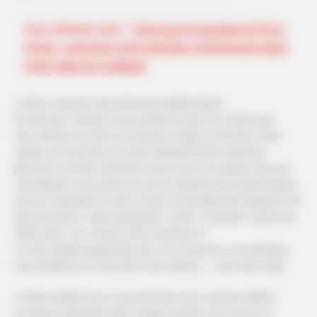
Vous aimerez aussi
Tarot pour la semaine du 15 au
21 Juin : comment votre semaine commencera selon
votre signe du zodiaque
4. Nous sommes farouchement indépendants.
En tant que Taureau, nous préférons faire les choses par
nous-mêmes et selon nos propres règles et horaires. Mon
copain, en revanche, est aussi spontané qu’ils viennent.
Bien qu’il y ait des moments où je trouve ses gestes doux et
romantiques, une partie de moi est agacée par la perturbation
de mon calendrier à code couleur et parfaitement étiqueté. Où
dois-je insérer « date spontanée » entre « terminer l’article de
1500 mots » et « Doctor Who marathon »?
Ce trait signifie également que si un Taureau a un problème,
nous préférons le résoudre nous-mêmes … sans votre aide.
5. Mais malgré tout ce qui précède, nous sommes fidèles
Un aspect important dans chaque relation est la foi et la