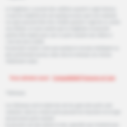
Le Sagittaire a souvent des oeillères quand il s’agit d’amour,
ce qui les empêche de voir quelqu’un pour qui il est vraiment.
Les gens peuvent être très créatifs quand il s’agit de se cacher
eux-mêmes, et aussi avertis que le Sagittaire, ils peuvent
parfois être dupés pour voir ce qu’ils veulent voir, même si
c’est loin de la vérité.
Ils peuvent vouloir croire que quelqu’un est plus intelligent ou
plus performant qu’eux, mais cela ne rend pas ces choses
réellement vraies.
Vous aimerez aussi
Compatibilité Poissons et Lion
*Gémeaux
Les Gémeaux ont le talent de voir les gens tels qu’ils sont
vraiment, mais ils croient qu’ils peuvent les façonner en le type
de personne qu’ils veulent.
Ils peuvent voir des talents et des capacités qui n’existent pas.