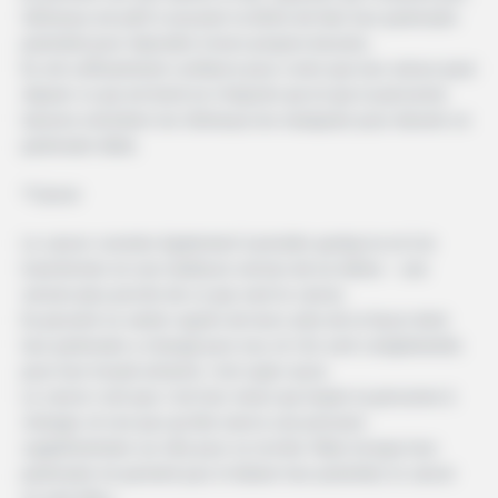
Gémeaux est prêt à assumer la tâche de fixer leur partenaire
potentiel pour répondre à leurs propres besoins.
Ils ont suffisamment confiance pour croire que leur amour peut
réparer ce qui est brisé en n’importe qui et que la personne
laissera volontiers les Gémeaux les manipuler pour devenir un
partenaire idéal.
*Cancer
Le cancer consiste également à prendre quelqu’un et à le
transformer en une meilleure version de lui-même – une
version plus proche de ce que veut le cancer.
Ils peuvent se vanter auprès de leurs amis de la façon dont
leur partenaire a changé pour eux, et s’ils sont complimentés
pour leur travail acharné, c’est super aussi.
Le cancer croit que c’est leur vision qui inspire la personne à
changer, et non pas qu’elle exerce une pression
supplémentaire sur elle pour se recréer. Mais lorsque leur
partenaire ne parvient pas à réaliser leur potentiel, le cancer