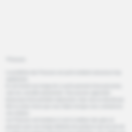
*Poissons
Le problème des Poissons est qu’ils tombent amoureux trop
rapidement.
Ils ont formé une image de ce qu’ils pensent d’une personne,
sans les connaître pleinement. Vous pouvez apprendre
beaucoup d’une première impression, mais cela ne devrait pas
être la seule chose que vous faites lorsque vous commencez
une relation.
Les Poissons ont tendance à voir le meilleur des gens et
peuvent avoir une image idéalisée de quelqu’un qui est loin de