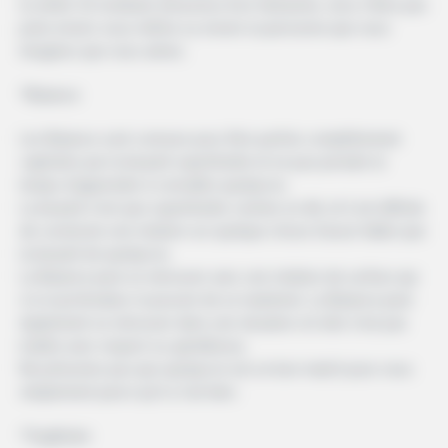
la vérité. En tombant amoureux d’un fantasme, vous n’êtes pas
juste envers vous-même ou envers la personne que vous
imaginez que vous aimez.
*Balance
Les Balance sont connues pour être parfois complètement
captivées par la beauté superficielle et ne pas prendre le
temps d’apprendre à connaître quelqu’un.
La beauté n’est que superficielle comme on dit, et il est difficile
de construire une relation sur quelque chose d’aussi faible que
la beauté de quelqu’un.
La Balance peut se retrouver avec une relation de surface qui
n’a ni profondeur ni pouvoir de se maintenir. La Balance peut
également se retrouver dans une situation où elle n’est pas
traitée avec respect ou gentillesse.
Ne présumez pas que quelqu’un est un bon match pour vous
simplement parce qu’il a l’air bien.
*Sagittaire