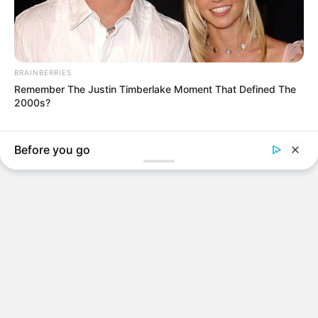
9 avril 2020
BRAINBERRIES
Remember The Justin Timberlake Moment That Defined The
2000s?
Before you go