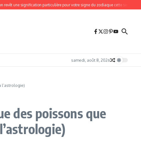
êt une signification particulière pour votre signe du zodiaque cette semaine
5 sig
samedi, août 8, 2026
l’astrologie)
que des poissons que
’astrologie)