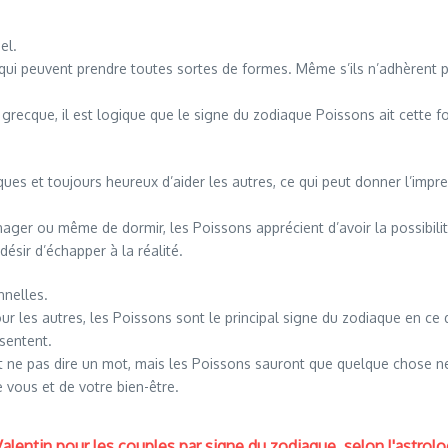
el.
, qui peuvent prendre toutes sortes de formes. Même s’ils n’adhèrent p
recque, il est logique que le signe du zodiaque Poissons ait cette fort
s et toujours heureux d’aider les autres, ce qui peut donner l’impress
e nager ou même de dormir, les Poissons apprécient d’avoir la possibili
ésir d’échapper à la réalité.
nnelles.
ur les autres, les Poissons sont le principal signe du zodiaque en ce 
ssentent.
ne pas dire un mot, mais les Poissons sauront que quelque chose ne v
e vous et de votre bien-être.
lentin pour les couples par signe du zodiaque, selon l'astrolo