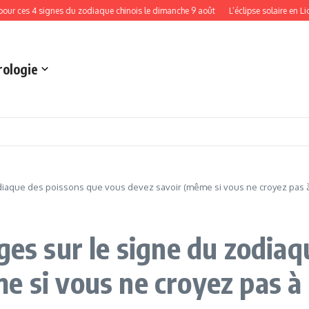
ces 4 signes du zodiaque chinois le dimanche 9 août
L’éclipse solaire en Lion rev
rologie
odiaque des poissons que vous devez savoir (même si vous ne croyez pas à 
ges sur le signe du zodia
 si vous ne croyez pas à l