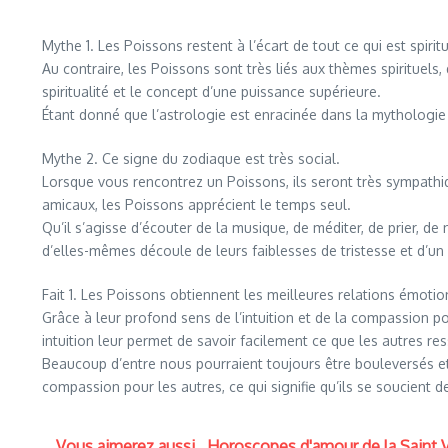
Mythe 1. Les Poissons restent à l’écart de tout ce qui est spiritu
Au contraire, les Poissons sont très liés aux thèmes spirituels
spiritualité et le concept d’une puissance supérieure.
Étant donné que l’astrologie est enracinée dans la mythologie g
Mythe 2. Ce signe du zodiaque est très social.
Lorsque vous rencontrez un Poissons, ils seront très sympathique
amicaux, les Poissons apprécient le temps seul.
Qu’il s’agisse d’écouter de la musique, de méditer, de prier, d
d’elles-mêmes découle de leurs faiblesses de tristesse et d’un d
Fait 1. Les Poissons obtiennent les meilleures relations émotio
Grâce à leur profond sens de l’intuition et de la compassion po
intuition leur permet de savoir facilement ce que les autres re
Beaucoup d’entre nous pourraient toujours être bouleversés et 
compassion pour les autres, ce qui signifie qu’ils se soucient d
Vous aimerez aussi
Horoscopes d'amour de la Saint Va