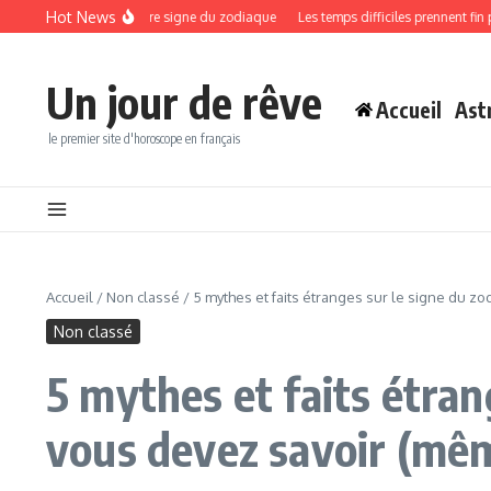
Aller au contenu
Hot News
bondance selon votre signe du zodiaque
Les temps difficiles prennent fin pour 
Un jour de rêve
Accueil
Ast
le premier site d'horoscope en français
Accueil
/
Non classé
/
5 mythes et faits étranges sur le signe du z
Non classé
5 mythes et faits étran
vous devez savoir (même