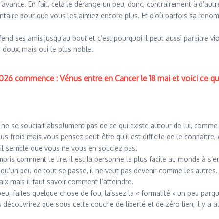
avance. En fait, cela le dérange un peu, donc, contrairement à d’autre
aire pour que vous les aimiez encore plus. Et d’où parfois sa renommé
end ses amis jusqu’au bout et c’est pourquoi il peut aussi paraître viol
doux, mais oui le plus noble.
2026 commence : Vénus entre en Cancer le 18 mai et voici ce qu
ne se souciait absolument pas de ce qui existe autour de lui, comme si
us froid mais vous pensez peut-être qu’il est difficile de le connaître, 
 il semble que vous ne vous en souciez pas.
ompris comment le lire, il est la personne la plus facile au monde à s’e
a qu’un peu de tout se passe, il ne veut pas devenir comme les autres. 
ix mais il faut savoir comment l’atteindre.
u, faites quelque chose de fou, laissez la « formalité » un peu parq
ous découvrirez que sous cette couche de liberté et de zéro lien, il y a