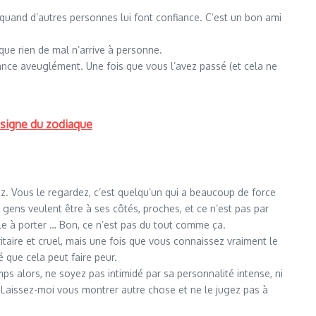
n quand d’autres personnes lui font confiance. C’est un bon ami
que rien de mal n’arrive à personne.
nfiance aveuglément. Une fois que vous l’avez passé (et cela ne
e signe du zodiaque
ez. Vous le regardez, c’est quelqu’un qui a beaucoup de force
es gens veulent être à ses côtés, proches, et ce n’est pas par
ile à porter … Bon, ce n’est pas du tout comme ça.
aire et cruel, mais une fois que vous connaissez vraiment le
é que cela peut faire peur.
s alors, ne soyez pas intimidé par sa personnalité intense, ni
en. Laissez-moi vous montrer autre chose et ne le jugez pas à