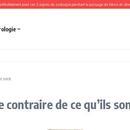
lement pour ces 3 signes du zodiaque pendant le passage de Vénus en direct le 8 a
rologie
ls sont
 contraire de ce qu’ils so