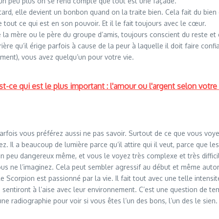
ît un peu plus on se rend compte que tout est une façade.
 tard, elle devient un bonbon quand on la traite bien. Cela fait du bie
 tout ce qui est en son pouvoir. Et il le fait toujours avec le cœur.
e la mère ou le père du groupe d’amis, toujours conscient du reste et 
rière qu’il érige parfois à cause de la peur à laquelle il doit faire co
ment), vous avez quelqu’un pour votre vie.
t-ce qui est le plus important : l'amour ou l'argent selon votr
 parfois vous préférez aussi ne pas savoir. Surtout de ce que vous voy
ez. Il a beaucoup de lumière parce qu’il attire qui il veut, parce que l
 un peu dangereux même, et vous le voyez très complexe et très diffic
 ne l’imaginez. Cela peut sembler agressif au début et même autorit
corpion est passionné par la vie. Il fait tout avec une telle intensit
sentiront à l’aise avec leur environnement. C’est une question de temp
’une radiographie pour voir si vous êtes l’un des bons, l’un des le si