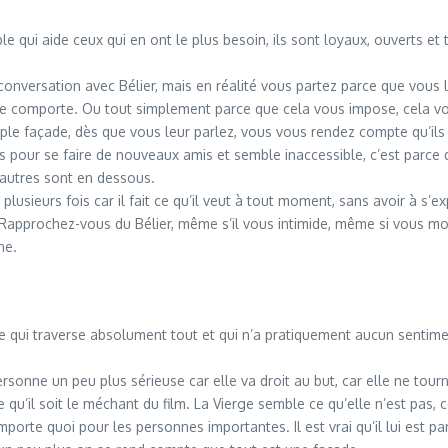
le qui aide ceux qui en ont le plus besoin, ils sont loyaux, ouverts et
 conversation avec Bélier, mais en réalité vous partez parce que vous 
 se comporte. Ou tout simplement parce que cela vous impose, cela vou
imple façade, dès que vous leur parlez, vous vous rendez compte qu’ils
es pour se faire de nouveaux amis et semble inaccessible, c’est parce 
s autres sont en dessous.
ite plusieurs fois car il fait ce qu’il veut à tout moment, sans avoir 
. Rapprochez-vous du Bélier, même s’il vous intimide, même si vous 
ne.
 qui traverse absolument tout et qui n’a pratiquement aucun sentiment
rsonne un peu plus sérieuse car elle va droit au but, car elle ne tourne
qu’il soit le méchant du film. La Vierge semble ce qu’elle n’est pas, ce
orte quoi pour les personnes importantes. Il est vrai qu’il lui est par