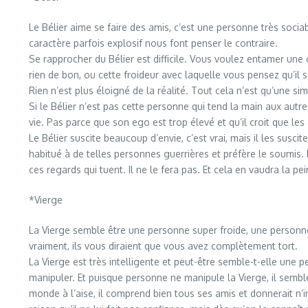
Le Bélier aime se faire des amis, c’est une personne très sociab
caractère parfois explosif nous font penser le contraire.
Se rapprocher du Bélier est difficile. Vous voulez entamer une
rien de bon, ou cette froideur avec laquelle vous pensez qu’il
Rien n’est plus éloigné de la réalité. Tout cela n’est qu’une s
Si le Bélier n’est pas cette personne qui tend la main aux autr
vie. Pas parce que son ego est trop élevé et qu’il croit que le
Le Bélier suscite beaucoup d’envie, c’est vrai, mais il les susc
habitué à de telles personnes guerrières et préfère le soumis
ces regards qui tuent. Il ne le fera pas. Et cela en vaudra la pei
*Vierge
La Vierge semble être une personne super froide, une personne
vraiment, ils vous diraient que vous avez complètement tort.
La Vierge est très intelligente et peut-être semble-t-elle une pe
manipuler. Et puisque personne ne manipule la Vierge, il semble 
monde à l’aise, il comprend bien tous ses amis et donnerait n’imp