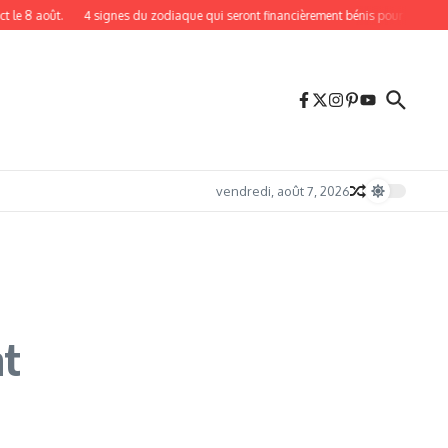
oût.
4 signes du zodiaque qui seront financièrement bénis pour le reste de l’an
vendredi, août 7, 2026
nt