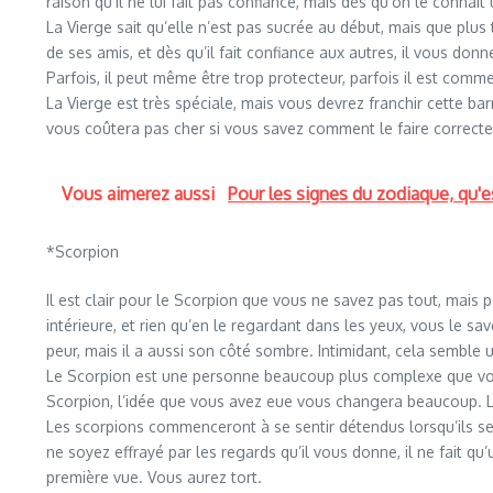
raison qu’il ne lui fait pas confiance, mais dès qu’on le conna
La Vierge sait qu’elle n’est pas sucrée au début, mais que plus
de ses amis, et dès qu’il fait confiance aux autres, il vous donne
Parfois, il peut même être trop protecteur, parfois il est comm
La Vierge est très spéciale, mais vous devrez franchir cette bar
vous coûtera pas cher si vous savez comment le faire correcte
Vous aimerez aussi
Pour les signes du zodiaque, qu'es
*Scorpion
Il est clair pour le Scorpion que vous ne savez pas tout, mais
intérieure, et rien qu’en le regardant dans les yeux, vous le sav
peur, mais il a aussi son côté sombre. Intimidant, cela semble
Le Scorpion est une personne beaucoup plus complexe que vous
Scorpion, l’idée que vous avez eue vous changera beaucoup. Le S
Les scorpions commenceront à se sentir détendus lorsqu’ils se 
ne soyez effrayé par les regards qu’il vous donne, il ne fait qu
première vue. Vous aurez tort.