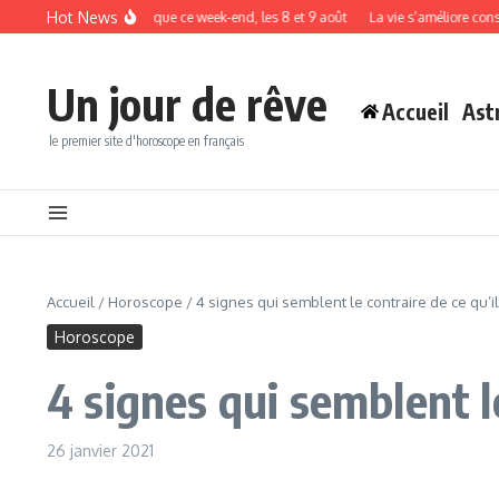
Aller au contenu
Hot News
re signe du zodiaque ce week-end, les 8 et 9 août
La vie s’améliore considérab
Un jour de rêve
Accueil
Ast
le premier site d'horoscope en français
Accueil
/
Horoscope
/
4 signes qui semblent le contraire de ce qu’i
Horoscope
4 signes qui semblent le
26 janvier 2021