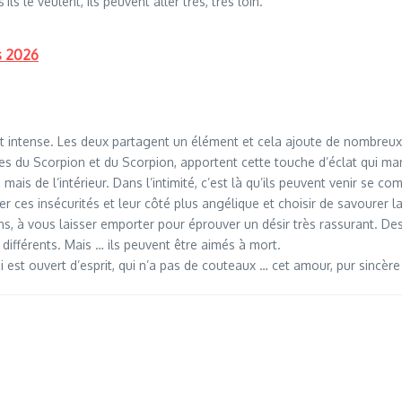
ils le veulent, ils peuvent aller très, très loin.
s 2026
nt intense. Les deux partagent un élément et cela ajoute de nombreux 
s du Scorpion et du Scorpion, apportent cette touche d’éclat qui ma
… mais de l’intérieur. Dans l’intimité, c’est là qu’ils peuvent venir se c
ces insécurités et leur côté plus angélique et choisir de savourer la
s, à vous laisser emporter pour éprouver un désir très rassurant. 
différents. Mais … ils peuvent être aimés à mort.
 est ouvert d’esprit, qui n’a pas de couteaux … cet amour, pur sincère