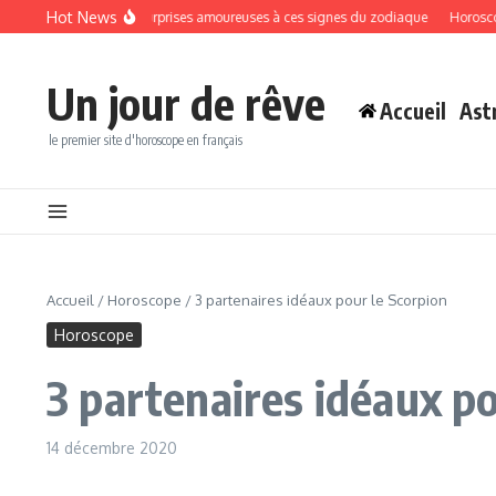
Aller au contenu
Hot News
 apportera des surprises amoureuses à ces signes du zodiaque
Horoscope du ve
Un jour de rêve
Accueil
Ast
le premier site d'horoscope en français
Accueil
/
Horoscope
/
3 partenaires idéaux pour le Scorpion
Horoscope
3 partenaires idéaux po
14 décembre 2020