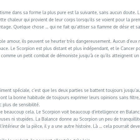
tisme dans sa forme la plus pure est la suivante, sans aucun doute. 
cette chaleur qui provient de leur corps lorsqu’ils se voient pour la pre
antage. Quelque chose … qui ne fait qu’attiser sa flamme de désir et sa
able amour, ils peuvent se heurter très dangereusement. Aucun d’eux n
ce. Le Scorpion est plus distant et plus indépendant, et le Cancer pourr
st comme un petit combat de démoniste jusqu’à ce qu’ils atteignent u
aiment spéciale, c’est que les deux parties se battent toujours jusqu’a
ont la bonne habitude de toujours exprimer leurs opinions sans filtre,
 plus de sensibilité.
e beaucoup cela. Le Scorpion voit beaucoup d’intelligence en Balance 
euses ni stupides. La Balance donne au Scorpion un peu de tranquillité
l’intérieur de la pièce, il y a une autre histoire. Là … cela pourrait 