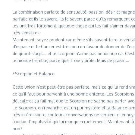
La combinaison parfaite de sensualité, passion, désir et magné
parfaite et ils le savent. Ils le savent parce qu’ils remarquent 
les unit très fortement, quelque chose qui les fait s’aimer dav
très sensibles.
Maintenant, soyez prudent car même s’ils savent faire le vérit
d’espace et le Cancer est très peu en faveur de donner de l’espa
de quoi il s’agit…. et le scorpion n’aime pas beaucoup ça. C’e
le monde tremble, parce que Troie y brûle. Mais de plaisir …
*Scorpion et Balance
Cette union n’est peut-être pas parfaite, mais ce qui la rend vr
ce qu’il faut pour parvenir à une bonne entente. Les Scorpions 
délicate et ça fait mal que le Scorpion ne sache pas parler avec
Le Scorpion, en revanche, est un pur mystère et la Balance aim
très intéressante, car leurs conversations ne seraient ni ennuy
touche d’impulsivité qui lui manque cruellement. Maintenant, à 
non?