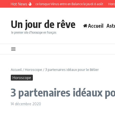
Aller au contenu
Hot News
ance et la chance lorsque Vénus entre en Balance le jeudi 6 août
Horoscope du j
Un jour de rêve
Accueil
Ast
le premier site d'horoscope en français
Accueil
/
Horoscope
/
3 partenaires idéaux pour le Bélier
Horoscope
3 partenaires idéaux po
14 décembre 2020