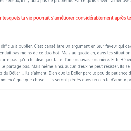
es sérieux, il n’y aura pas de problème. Parce qu’ils savent aimer av
 lesquels la vie pourrait s’améliorer considérablement après le
ifficile à oublier. C’est censé être un argument en leur faveur qui dev
tendait pas moins de ce duo hot. Mais au quotidien, dans les situations
orte pas qu’on lui dise quoi faire d’une mauvaise manière. Et le Bélier
e partage pas. Mais même ainsi, aucun d’eux ne peut résister. Ils se l
 du Bélier … ils s’aiment. Bien que le Bélier perd le peu de patience d
 commencé quelque chose … ils seront piégés dans un cercle d’amour po