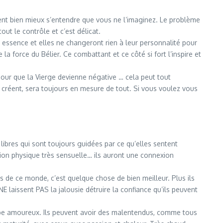
ent bien mieux s’entendre que vous ne l’imaginez. Le problème
ut le contrôle et c’est délicat.
eur essence et elles ne changeront rien à leur personnalité pour
a force du Bélier. Ce combattant et ce côté si fort l’inspire et
Pour que la Vierge devienne négative … cela peut tout
es créent, sera toujours en mesure de tout. Si vous voulez vous
libres qui sont toujours guidées par ce qu’elles sentent
exion physique très sensuelle… ils auront une connexion
 de ce monde, c’est quelque chose de bien meilleur. Plus ils
 NE laissent PAS la jalousie détruire la confiance qu’ils peuvent
ombe amoureux. Ils peuvent avoir des malentendus, comme tous