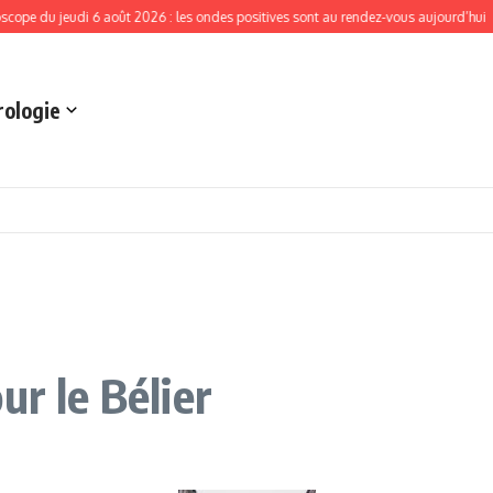
eudi 6 août 2026 : les ondes positives sont au rendez-vous aujourd’hui
La prem
rologie
ur le Bélier