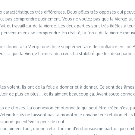
 caractéristiques très différentes. Deux pôles très opposés qui peuv
peut pas comprendre pleinement. Vous ne voulez pas que la Vierge ait to
ait et travailleur de la Vierge. Les deux parties sont très fidèles à l
peuvent mieux se comprendre. En réalité, la force de la Vierge motive l
lier donne à la Vierge une dose supplémentaire de confiance en soi. 
voir … que la Vierge l’aimera du cœur. La stabilité que les deux parti
es volent. Ils ont de la folie à donner et à donner. Ce sont des âmes 
 vouloir de plus en plus…. et ils aiment beaucoup ça. Avant toute conn
p de choses. La connexion émotionnelle qui peut être créée n’est pas
s’éteindre, ils ne laissent pas la monotonie envahir leur relation et ils
sionné qui enlève la peur de tout.
erseau aiment tant, donne cette touche d’enthousiasme parfait qui t