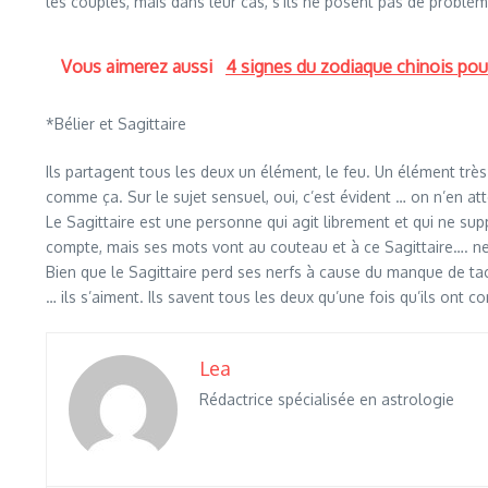
les couples, mais dans leur cas, s’ils ne posent pas de problèm
Vous aimerez aussi
4 signes du zodiaque chinois pour
*Bélier et Sagittaire
Ils partagent tous les deux un élément, le feu. Un élément très d
comme ça. Sur le sujet sensuel, oui, c’est évident … on n’en at
Le Sagittaire est une personne qui agit librement et qui ne supp
compte, mais ses mots vont au couteau et à ce Sagittaire…. ne l
Bien que le Sagittaire perd ses nerfs à cause du manque de tact
… ils s’aiment. Ils savent tous les deux qu’une fois qu’ils ont
Lea
Rédactrice spécialisée en astrologie