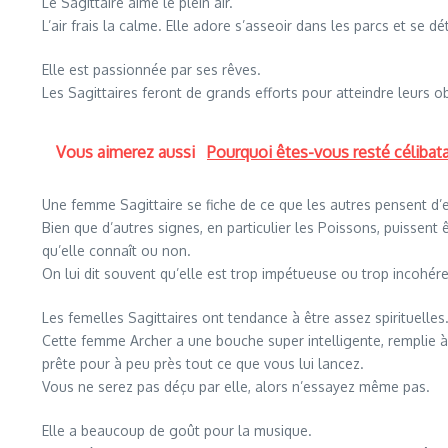
Le Sagittaire aime le plein air.
L’air frais la calme. Elle adore s’asseoir dans les parcs et se dé
Elle est passionnée par ses rêves.
Les Sagittaires feront de grands efforts pour atteindre leurs obj
Vous aimerez aussi
Pourquoi êtes-vous resté célibata
Une femme Sagittaire se fiche de ce que les autres pensent d’e
Bien que d’autres signes, en particulier les Poissons, puissen
qu’elle connaît ou non.
On lui dit souvent qu’elle est trop impétueuse ou trop incohér
Les femelles Sagittaires ont tendance à être assez spirituelles
Cette femme Archer a une bouche super intelligente, remplie à 
prête pour à peu près tout ce que vous lui lancez.
Vous ne serez pas déçu par elle, alors n’essayez même pas.
Elle a beaucoup de goût pour la musique.