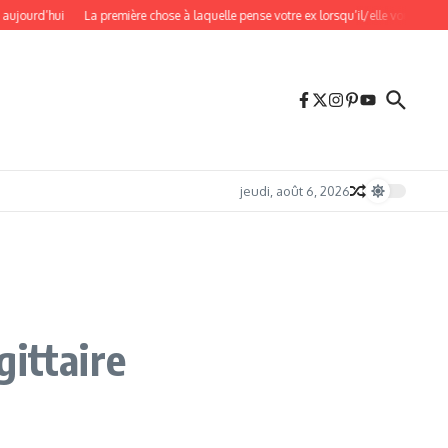
d’hui
La première chose à laquelle pense votre ex lorsqu’il/elle vous espionne
jeudi, août 6, 2026
gittaire