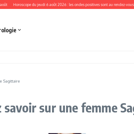
Horoscope du jeudi 6 août 2026 : les ondes positives sont au rendez-vous aujour
rologie
 Sagittaire
z savoir sur une femme Sa