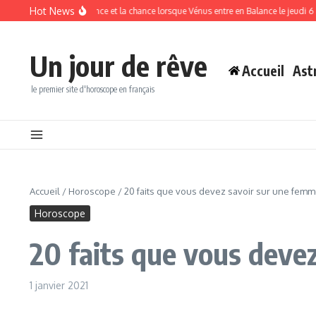
Aller au contenu
Hot News
 attirer l’abondance et la chance lorsque Vénus entre en Balance le jeudi 6 août
Un jour de rêve
Accueil
Ast
le premier site d'horoscope en français
Accueil
/
Horoscope
/
20 faits que vous devez savoir sur une femme
Horoscope
20 faits que vous deve
1 janvier 2021