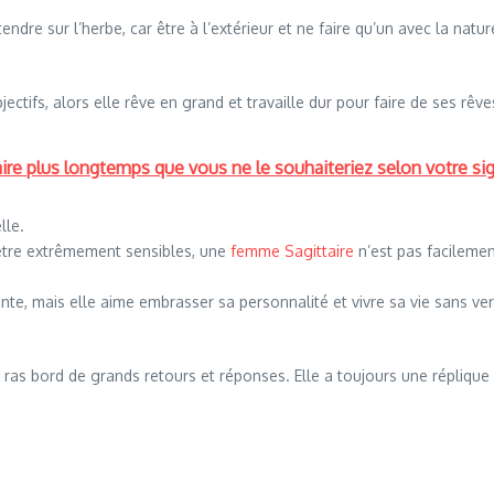
tendre sur l’herbe, car être à l’extérieur et ne faire qu’un avec la natur
ectifs, alors elle rêve en grand et travaille dur pour faire de ses rêve
ire plus longtemps que vous ne le souhaiteriez selon votre si
lle.
t être extrêmement sensibles, une
femme Sagittaire
n’est pas facilemen
ente, mais elle aime embrasser sa personnalité et vivre sa vie sans v
.
ras bord de grands retours et réponses. Elle a toujours une réplique