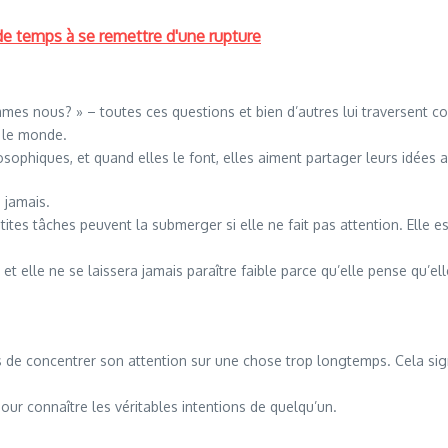
de temps à se remettre d'une rupture
es nous? » – toutes ces questions et bien d’autres lui traversent co
s le monde.
phiques, et quand elles le font, elles aiment partager leurs idées a
 jamais.
ites tâches peuvent la submerger si elle ne fait pas attention. Elle e
 et elle ne se laissera jamais paraître faible parce qu’elle pense qu’e
s de concentrer son attention sur une chose trop longtemps. Cela sign
pour connaître les véritables intentions de quelqu’un.