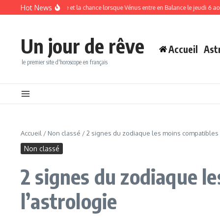
Aller au contenu
Hot News
tirer l’abondance et la chance lorsque Vénus entre en Balance le jeudi 6 août
Ho
Un jour de rêve
Accueil
Ast
le premier site d'horoscope en français
Accueil
/
Non classé
/
2 signes du zodiaque les moins compatibles a
Non classé
2 signes du zodiaque le
l’astrologie