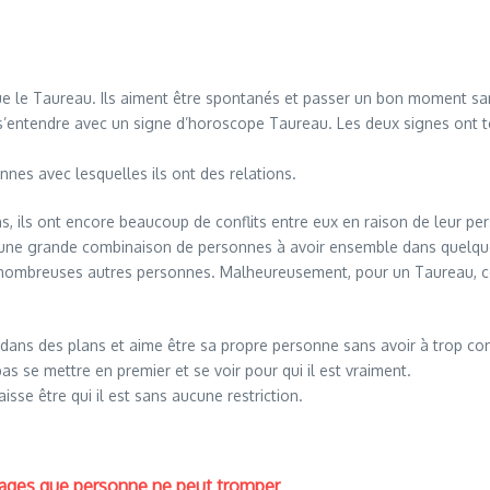
que le Taureau. Ils aiment être spontanés et passer un bon moment s
de s’entendre avec un signe d’horoscope Taureau. Les deux signes ont 
onnes avec lesquelles ils ont des relations.
, ils ont encore beaucoup de conflits entre eux en raison de leur pers
s une grande combinaison de personnes à avoir ensemble dans quelque
de nombreuses autres personnes. Malheureusement, pour un Taureau, c
ans des plans et aime être sa propre personne sans avoir à trop comp
s se mettre en premier et se voir pour qui il est vraiment.
isse être qui il est sans aucune restriction.
sages que personne ne peut tromper