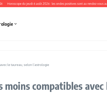
roscope du jeudi 6 août 2026 : les ondes positives sont au rendez-vous aujourd’h
rologie
vec le taureau, selon l’astrologie
s moins compatibles avec 