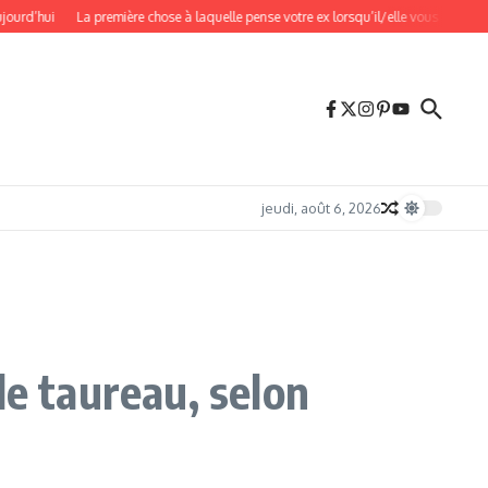
ui
La première chose à laquelle pense votre ex lorsqu’il/elle vous espionne
Vén
jeudi, août 6, 2026
le taureau, selon