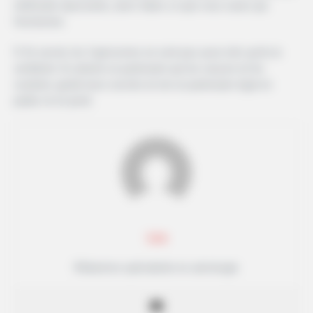
méthodes éprouvées, alors faites ce que vous savez qui
fonctionne.
11. En secret, les Capricornes ne sont pas aussi sûrs qu’ils le
semblent. Ils aiment un partenaire qui les rassure et les
soutient, garde leurs secrets et est un partenaire égal en
public et en privé.
Lea
Rédactrice spécialisée en astrologie