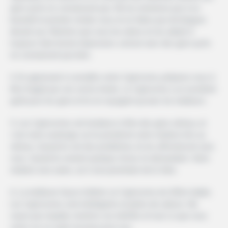
gens qu’ils ne connaissent pas. Ne les emmenez pas à un
karaoké le premier rendez-vous et ne faites pas de blagues
devant eux. Montrez que vous les aimez en les aidant à
toujours faire bonne impression, surtout avec des gens qu’ils
ne connaissent pas bien.
4. En apprenant à connaître votre Capricorne, préparez-vous à
être frappé par son cercle d’amis. Le Capricorne a un excellent
goût pour les gens et ils ne voyagent qu’avec les meilleurs.
5. Les Capricornes ont tendance à être des gens sérieux, et
c’est votre avantage car ils prendront votre relation très au
sérieux. Quand ils ont des problèmes, ils les affronteront avec
vous. Quand ils veulent quelque chose, ils demandent. Votre
relation sera saine, car il sera prioritaire de le faire.
6. La meilleure façon d’attirer un Capricorne est d’être habile.
Les Capricornes sont intelligents et pleins de valeurs. Ne
soyez pas stupide, montrez vos intérêts et tout ce que vous
savez sur un sujet nouveau pour eux.