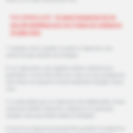
Vous aimerez aussi
Un grand changement de vie
sera très bénéfique pour ces 3 signes du zodiaque le
23 juillet 2026
7. Quelque chose à garder à l’esprit: le Capricorne a les
normes les plus élevées du Zodiaque.
8. Les Capricornes sont capables d’aimer vraiment leurs
partenaires. Si vous êtes dans leur cœur, ils vous protégeront
avec ferveur et loyauté et seront totalement engagés envers
vous.
9. La date idéale pour un Capricorne est traditionnelle: un bon
restaurant (vérifiez d’abord les critiques) et un spectacle.
Quelque chose qui semble adulte et indulgent.
10. Au lit, les Capricornes peuvent être prudents. Ils aiment les