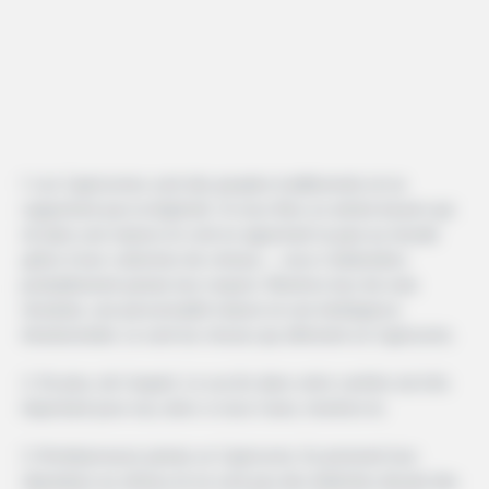
1. Les Capricornes sont des peuples traditionnels et ne
supportent pas la légèreté. Si vous êtes un artiste bizarre qui
vit dans une maison et croit en apportant la paix au monde
grâce à leur collection de cristaux … vous n’obtiendrez
probablement jamais leur respect. Montrez-leur de vrais
résultats, une personnalité mature et une intelligence
émotionnelle: ce sont les choses qui affectent un Capricorne.
2. De plus, de l’argent. Le succès dans votre carrière est très
important pour eux, donc si vous l’avez, montrez-le.
3. N’embarrassez jamais un Capricorne. Ils prennent leur
réputation au sérieux et ne sont pas des imbéciles devant des